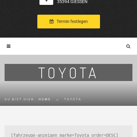
35394 GIESSEN
Termin festlegen
TOYOTA
DU BIST HIER:
HOME
→
TOYOTA
[fahrzeuge-anzeigen marke=Toyota order=DESC]