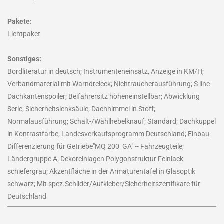
Pakete:
Lichtpaket
Sonstiges:
Bordliteratur in deutsch; Instrumenteneinsatz, Anzeige in KM/H;
Verbandmaterial mit Warndreieck; Nichtraucherausführung; S line
Dachkantenspoiler; Beifahrersitz höheneinstellbar; Abwicklung
Serie; Sicherheitslenksäule; Dachhimmel in Stoff;
Normalausführung; Schalt-/Wählhebelknauf; Standard; Dachkuppel
in Kontrastfarbe; Landesverkaufsprogramm Deutschland; Einbau
Differenzierung für Getriebe"MQ 200_GA" -- Fahrzeugteile;
Ländergruppe A; Dekoreinlagen Polygonstruktur Feinlack
schiefergrau; Akzentfläche in der Armaturentafel in Glasoptik
schwarz; Mit spez.Schilder/Aufkleber/Sicherheitszertifikate für
Deutschland