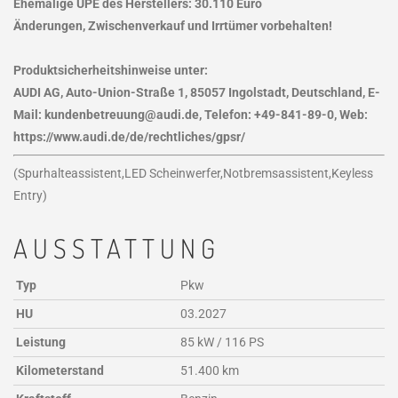
Ehemalige UPE des Herstellers: 30.110 Euro
Änderungen, Zwischenverkauf und Irrtümer vorbehalten!
Produktsicherheitshinweise unter:
AUDI AG, Auto-Union-Straße 1, 85057 Ingolstadt, Deutschland, E-
Mail: kundenbetreuung@audi.de, Telefon: +49-841-89-0, Web:
https://www.audi.de/de/rechtliches/gpsr/
(Spurhalteassistent,LED Scheinwerfer,Notbremsassistent,Keyless
Entry)
AUSSTATTUNG
Typ
Pkw
HU
03.2027
Leistung
85 kW / 116 PS
Kilometerstand
51.400 km