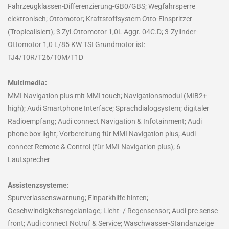
Fahrzeugklassen-Differenzierung-GB0/GBS; Wegfahrsperre
elektronisch; Ottomotor; Kraftstoffsystem Otto-Einspritzer
(Tropicalisiert); 3 Zyl.Ottomotor 1,0L Aggr. 04C.D; 3-Zylinder-
Ottomotor 1,0 L/85 KW TSI Grundmotor ist:
TJ4/T0R/T26/T0M/T1D
Multimedia:
MMI Navigation plus mit MMI touch; Navigationsmodul (MIB2+
high); Audi Smartphone Interface; Sprachdialogsystem; digitaler
Radioempfang; Audi connect Navigation & Infotainment; Audi
phone box light; Vorbereitung für MMI Navigation plus; Audi
connect Remote & Control (für MMI Navigation plus); 6
Lautsprecher
Assistenzsysteme:
Spurverlassenswarnung; Einparkhilfe hinten;
Geschwindigkeitsregelanlage; Licht- / Regensensor; Audi pre sense
front; Audi connect Notruf & Service; Waschwasser-Standanzeige